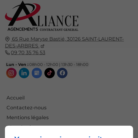
65 Rue Maryse Bastié,
30126
SAINT-LAURENT-
DES-ARBRES
09 70 35 76 53
Lun - Ven :
08h00 - 12h00 | 13h30 - 18h00
Accueil
Contactez-nous
Mentions légales
Plan du site