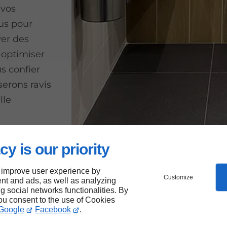
 vos
us pour
ver des
 optimiser
s confier
serons ravis
lle
cy is our priority
privés
 improve user experience by
Customize
nt and ads, as well as analyzing
ng social networks functionalities. By
you consent to the use of Cookies
Google
Facebook
.