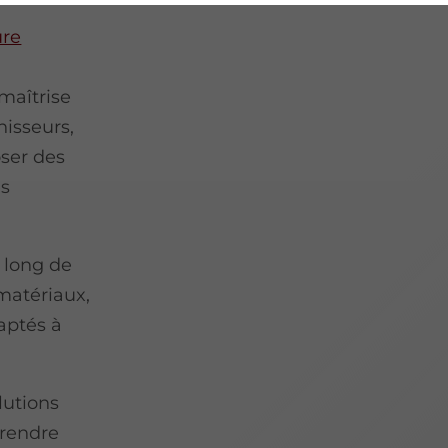
ure
 maîtrise
nisseurs,
ser des
és
 long de
 matériaux,
daptés à
lutions
 rendre