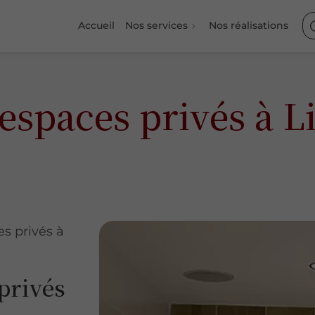
Accueil
Nos services
Nos réalisations
spaces privés à Li
s privés à
privés