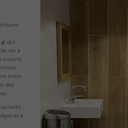
artisans
qui
de vie à
e cuisine
timiser
ns notre
ir des
ues.
écialité :
dget et à
s